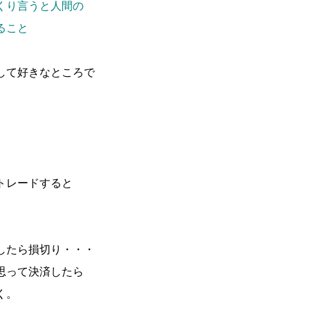
くり言うと人間の
ること
して好きなところで
。
トレードすると
したら損切り・・・
思って決済したら
く。