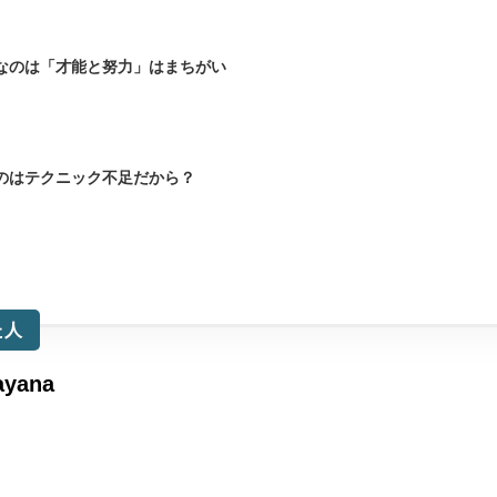
なのは「才能と努力」はまちがい
のはテクニック不足だから？
た人
ayana