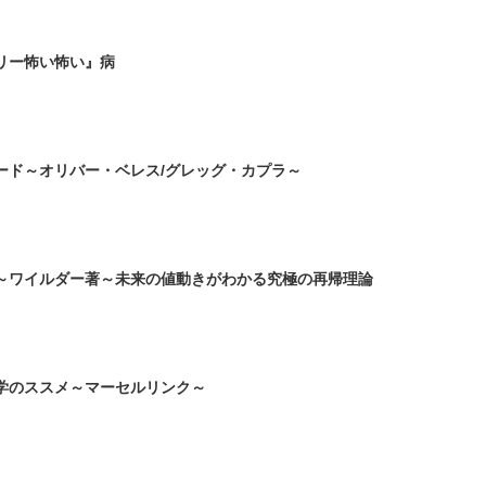
リー怖い怖い』病
ード～オリバー・ベレス/グレッグ・カプラ～
～ワイルダー著～未来の値動きがわかる究極の再帰理論
学のススメ～マーセルリンク～