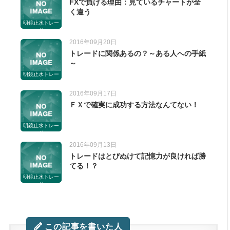
FXで負ける理由：見ているチャートが全
く違う
明鏡止水トレー
ド
2016年09月20日
トレードに関係あるの？～ある人への手紙
～
明鏡止水トレー
ド
2016年09月17日
ＦＸで確実に成功する方法なんてない！
明鏡止水トレー
ド
2016年09月13日
トレードはとびぬけて記憶力が良ければ勝
てる！？
明鏡止水トレー
ド
この記事を書いた人