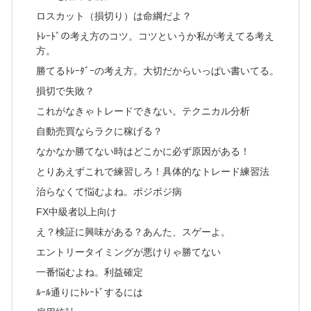
ロスカット（損切り）は命綱だよ？
ﾄﾚｰﾄﾞの考え方のコツ。コツというか私が考えてる考え
方。
勝てるﾄﾚｰﾀﾞｰの考え方。大切だからいっぱい書いてる。
損切で失敗？
これがなきゃトレードできない。テクニカル分析
自動売買ならラクに稼げる？
なかなか勝てない時はどこかに必ず原因がある！
とりあえずこれで練習しろ！具体的なトレード練習法
治らなくて悩むよね。ポジポジ病
FX中級者以上向け
え？検証に興味がある？あんた、スゲーよ。
エントリータイミングが悪けりゃ勝てない
一番悩むよね。利益確定
ﾙｰﾙ通りにﾄﾚｰﾄﾞするには