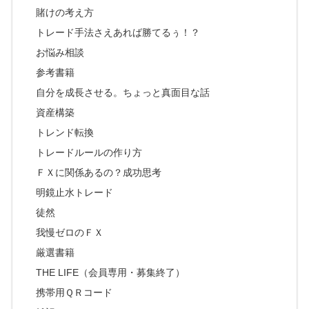
賭けの考え方
トレード手法さえあれば勝てるぅ！？
お悩み相談
参考書籍
自分を成長させる。ちょっと真面目な話
資産構築
トレンド転換
トレードルールの作り方
ＦＸに関係あるの？成功思考
明鏡止水トレード
徒然
我慢ゼロのＦＸ
厳選書籍
THE LIFE（会員専用・募集終了）
携帯用ＱＲコード