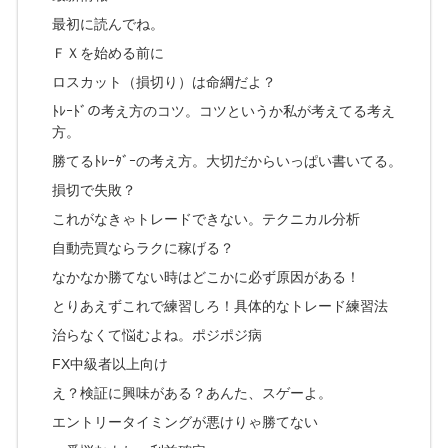
最初に読んでね。
ＦＸを始める前に
ロスカット（損切り）は命綱だよ？
ﾄﾚｰﾄﾞの考え方のコツ。コツというか私が考えてる考え
方。
勝てるﾄﾚｰﾀﾞｰの考え方。大切だからいっぱい書いてる。
損切で失敗？
これがなきゃトレードできない。テクニカル分析
自動売買ならラクに稼げる？
なかなか勝てない時はどこかに必ず原因がある！
とりあえずこれで練習しろ！具体的なトレード練習法
治らなくて悩むよね。ポジポジ病
FX中級者以上向け
え？検証に興味がある？あんた、スゲーよ。
エントリータイミングが悪けりゃ勝てない