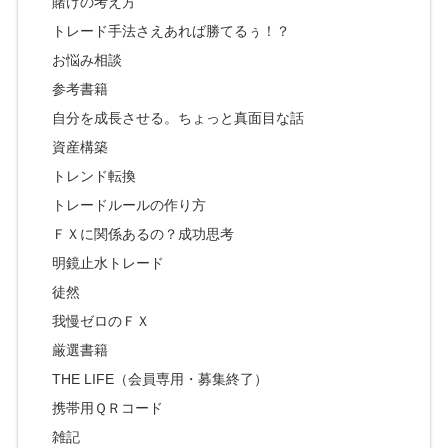
賭けの考え方
トレード手法さえあれば勝てるぅ！？
お悩み相談
参考書籍
自分を成長させる。ちょっと真面目な話
資産構築
トレンド転換
トレードルールの作り方
ＦＸに関係あるの？成功思考
明鏡止水トレード
徒然
我慢ゼロのＦＸ
厳選書籍
THE LIFE（会員専用・募集終了）
携帯用ＱＲコード
雑記