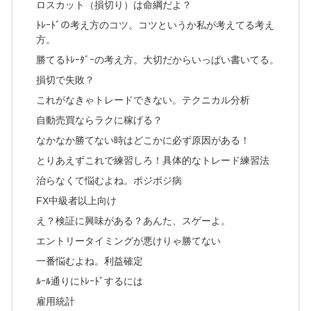
ロスカット（損切り）は命綱だよ？
ﾄﾚｰﾄﾞの考え方のコツ。コツというか私が考えてる考え
方。
勝てるﾄﾚｰﾀﾞｰの考え方。大切だからいっぱい書いてる。
損切で失敗？
これがなきゃトレードできない。テクニカル分析
自動売買ならラクに稼げる？
なかなか勝てない時はどこかに必ず原因がある！
とりあえずこれで練習しろ！具体的なトレード練習法
治らなくて悩むよね。ポジポジ病
FX中級者以上向け
え？検証に興味がある？あんた、スゲーよ。
エントリータイミングが悪けりゃ勝てない
一番悩むよね。利益確定
ﾙｰﾙ通りにﾄﾚｰﾄﾞするには
雇用統計