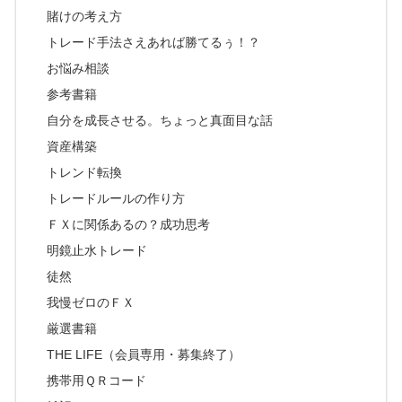
賭けの考え方
トレード手法さえあれば勝てるぅ！？
お悩み相談
参考書籍
自分を成長させる。ちょっと真面目な話
資産構築
トレンド転換
トレードルールの作り方
ＦＸに関係あるの？成功思考
明鏡止水トレード
徒然
我慢ゼロのＦＸ
厳選書籍
THE LIFE（会員専用・募集終了）
携帯用ＱＲコード