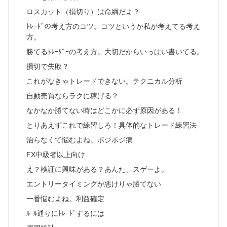
ロスカット（損切り）は命綱だよ？
ﾄﾚｰﾄﾞの考え方のコツ。コツというか私が考えてる考え
方。
勝てるﾄﾚｰﾀﾞｰの考え方。大切だからいっぱい書いてる。
損切で失敗？
これがなきゃトレードできない。テクニカル分析
自動売買ならラクに稼げる？
なかなか勝てない時はどこかに必ず原因がある！
とりあえずこれで練習しろ！具体的なトレード練習法
治らなくて悩むよね。ポジポジ病
FX中級者以上向け
え？検証に興味がある？あんた、スゲーよ。
エントリータイミングが悪けりゃ勝てない
一番悩むよね。利益確定
ﾙｰﾙ通りにﾄﾚｰﾄﾞするには