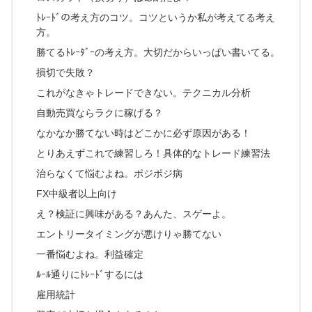
ﾄﾚｰﾄﾞの考え方のコツ。コツというか私が考えてる考え
方。
勝てるﾄﾚｰﾀﾞｰの考え方。大切だからいっぱい書いてる。
損切で失敗？
これがなきゃトレードできない。テクニカル分析
自動売買ならラクに稼げる？
なかなか勝てない時はどこかに必ず原因がある！
とりあえずこれで練習しろ！具体的なトレード練習法
治らなくて悩むよね。ポジポジ病
FX中級者以上向け
え？検証に興味がある？あんた、スゲーよ。
エントリータイミングが悪けりゃ勝てない
一番悩むよね。利益確定
ﾙｰﾙ通りにﾄﾚｰﾄﾞするには
雇用統計