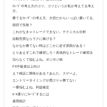
ﾄﾚｰﾄﾞの考え方のコツ。コツというか私が考えてる考え
方。
勝てるﾄﾚｰﾀﾞｰの考え方。大切だからいっぱい書いてる。
損切で失敗？
これがなきゃトレードできない。テクニカル分析
自動売買ならラクに稼げる？
なかなか勝てない時はどこかに必ず原因がある！
とりあえずこれで練習しろ！具体的なトレード練習法
治らなくて悩むよね。ポジポジ病
FX中級者以上向け
え？検証に興味がある？あんた、スゲーよ。
エントリータイミングが悪けりゃ勝てない
一番悩むよね。利益確定
ﾙｰﾙ通りにﾄﾚｰﾄﾞするには
雇用統計