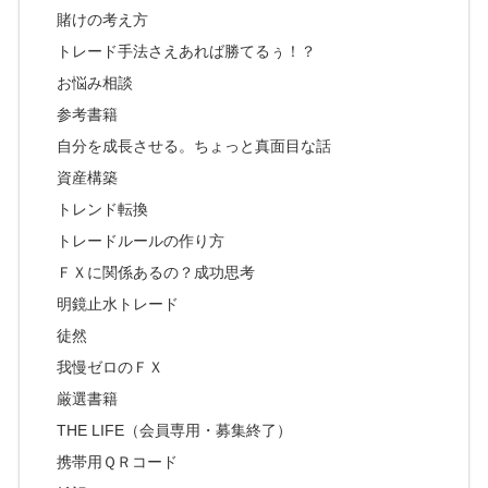
賭けの考え方
トレード手法さえあれば勝てるぅ！？
お悩み相談
参考書籍
自分を成長させる。ちょっと真面目な話
資産構築
トレンド転換
トレードルールの作り方
ＦＸに関係あるの？成功思考
明鏡止水トレード
徒然
我慢ゼロのＦＸ
厳選書籍
THE LIFE（会員専用・募集終了）
携帯用ＱＲコード