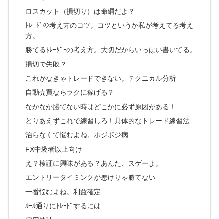
ロスカット（損切り）は命綱だよ？
ﾄﾚｰﾄﾞの考え方のコツ。コツというか私が考えてる考え
方。
勝てるﾄﾚｰﾀﾞｰの考え方。大切だからいっぱい書いてる。
損切で失敗？
これがなきゃトレードできない。テクニカル分析
自動売買ならラクに稼げる？
なかなか勝てない時はどこかに必ず原因がある！
とりあえずこれで練習しろ！具体的なトレード練習法
治らなくて悩むよね。ポジポジ病
FX中級者以上向け
え？検証に興味がある？あんた、スゲーよ。
エントリータイミングが悪けりゃ勝てない
一番悩むよね。利益確定
ﾙｰﾙ通りにﾄﾚｰﾄﾞするには