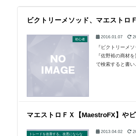
ビクトリーメソッド、マエストロ
2016.01.07
2
初心者
『ビクトリーメソ
『佐野裕の商材を
で検索すると書い
マエストロＦＸ【MaestroFX】
2013.04.02
2
トレードを改善する。改悪にならな