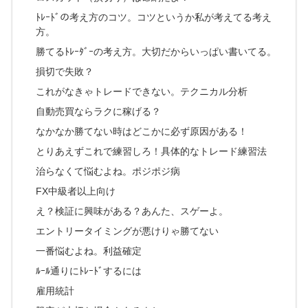
ﾄﾚｰﾄﾞの考え方のコツ。コツというか私が考えてる考え
方。
勝てるﾄﾚｰﾀﾞｰの考え方。大切だからいっぱい書いてる。
損切で失敗？
これがなきゃトレードできない。テクニカル分析
自動売買ならラクに稼げる？
なかなか勝てない時はどこかに必ず原因がある！
とりあえずこれで練習しろ！具体的なトレード練習法
治らなくて悩むよね。ポジポジ病
FX中級者以上向け
え？検証に興味がある？あんた、スゲーよ。
エントリータイミングが悪けりゃ勝てない
一番悩むよね。利益確定
ﾙｰﾙ通りにﾄﾚｰﾄﾞするには
雇用統計