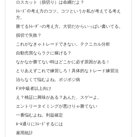
ロスカット（損切り）は命綱だよ？
ﾄﾚｰﾄﾞの考え方のコツ。コツというか私が考えてる考え
方。
勝てるﾄﾚｰﾀﾞｰの考え方。大切だからいっぱい書いてる。
損切で失敗？
これがなきゃトレードできない。テクニカル分析
自動売買ならラクに稼げる？
なかなか勝てない時はどこかに必ず原因がある！
とりあえずこれで練習しろ！具体的なトレード練習法
治らなくて悩むよね。ポジポジ病
FX中級者以上向け
え？検証に興味がある？あんた、スゲーよ。
エントリータイミングが悪けりゃ勝てない
一番悩むよね。利益確定
ﾙｰﾙ通りにﾄﾚｰﾄﾞするには
雇用統計