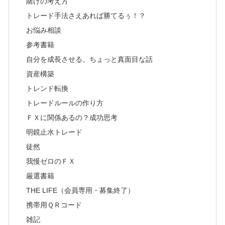
賭けの考え方
トレード手法さえあれば勝てるぅ！？
お悩み相談
参考書籍
自分を成長させる。ちょっと真面目な話
資産構築
トレンド転換
トレードルールの作り方
ＦＸに関係あるの？成功思考
明鏡止水トレード
徒然
我慢ゼロのＦＸ
厳選書籍
THE LIFE（会員専用・募集終了）
携帯用ＱＲコード
雑記