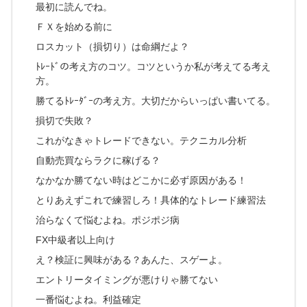
最初に読んでね。
ＦＸを始める前に
ロスカット（損切り）は命綱だよ？
ﾄﾚｰﾄﾞの考え方のコツ。コツというか私が考えてる考え
方。
勝てるﾄﾚｰﾀﾞｰの考え方。大切だからいっぱい書いてる。
損切で失敗？
これがなきゃトレードできない。テクニカル分析
自動売買ならラクに稼げる？
なかなか勝てない時はどこかに必ず原因がある！
とりあえずこれで練習しろ！具体的なトレード練習法
治らなくて悩むよね。ポジポジ病
FX中級者以上向け
え？検証に興味がある？あんた、スゲーよ。
エントリータイミングが悪けりゃ勝てない
一番悩むよね。利益確定